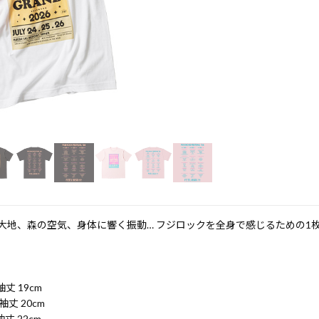
大地、森の空気、身体に響く振動… フジロックを全身で感じるための1
 袖丈 19cm
 袖丈 20cm
 袖丈 22cm