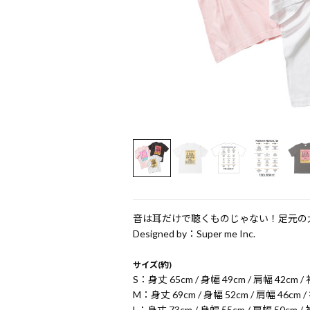
音は耳だけで聴くものじゃない！足元の
Designed by：Super me Inc.
サイズ(約)
S：身丈 65cm / 身幅 49cm / 肩幅 42cm /
M：身丈 69cm / 身幅 52cm / 肩幅 46cm /
L：身丈 73cm / 身幅 55cm / 肩幅 50cm /